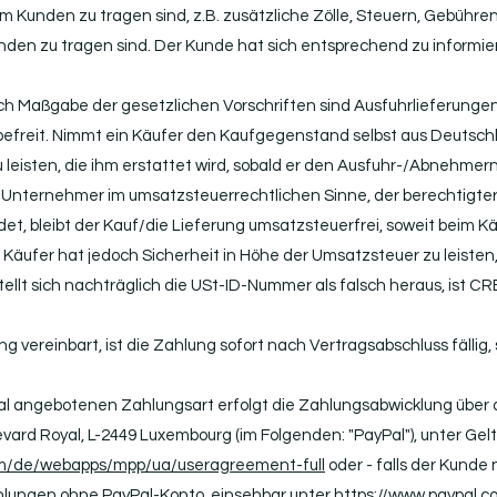
 Kunden zu tragen sind, z.B. zusätzliche Zölle, Steuern, Gebühren 
n zu tragen sind. Der Kunde hat sich entsprechend zu informieren
Nach Maßgabe der gesetzlichen Vorschriften sind Ausfuhrlieferunge
freit. Nimmt ein Käufer den Kaufgegenstand selbst aus Deutschlan
 leisten, die ihm erstattet wird, sobald er den Ausfuhr-/Abnehme
in Unternehmer im umsatzsteuerrechtlichen Sinne, der berechtigte
t, bleibt der Kauf/die Lieferung umsatzsteuerfrei, soweit beim Kä
 Käufer hat jedoch Sicherheit in Höhe der Umsatzsteuer zu leisten, 
ellt sich nachträglich die USt-ID-Nummer als falsch heraus, ist C
ng vereinbart, ist die Zahlung sofort nach Vertragsabschluss fällig
yPal angebotenen Zahlungsart erfolgt die Zahlungsabwicklung über
 Boulevard Royal, L-2449 Luxembourg (im Folgenden: "PayPal"), unter
om/de/webapps/mpp/ua/useragreement-full
oder - falls der Kunde 
hlungen ohne PayPal-Konto, einsehbar unter
https://www.paypal.