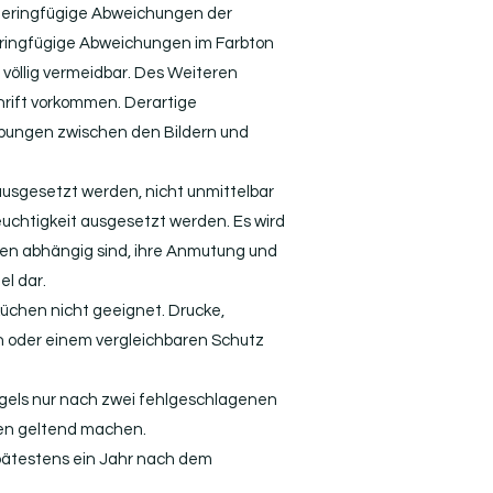
r geringfügige Abweichungen der
eringfügige Abweichungen im Farbton
 völlig vermeidbar. Des Weiteren
rift vorkommen. Derartige
ebungen zwischen den Bildern und
ausgesetzt werden, nicht unmittelbar
chtigkeit ausgesetzt werden. Es wird
sen abhängig sind, ihre Anmutung und
l dar.
üchen nicht geeignet. Drucke,
n oder einem vergleichbaren Schutz
ngels nur nach zwei fehlgeschlagenen
en geltend machen.
spätestens ein Jahr nach dem