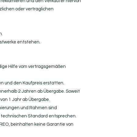
 reklamieren und den Verkäufer hiervon
zlichen oder vertraglichen
n.
nstwerke entstehen.
ndige Hilfe vom vertragsgemäßen
n und den Kaufpreis erstatten.
nnerhalb 2 Jahren ab Übergabe. Soweit
von 1 Jahr ab Übergabe.
schierungen und Rahmen sind
en technischen Standard entsprechen.
EO, beinhalten keine Garantie von