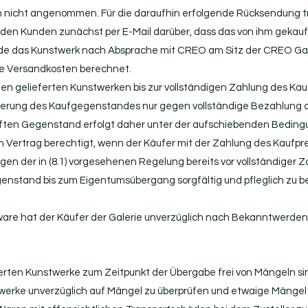
nicht angenommen. Für die daraufhin erfolgende Rücksendung tr
 den Kunden zunächst per E-Mail darüber, dass das von ihm gekauf
unde das Kunstwerk nach Absprache mit CREO am Sitz der CREO Ga
ine Versandkosten berechnet.
en gelieferten Kunstwerken bis zur vollständigen Zahlung des Kauf
eferung des Kaufgegenstandes nur gegen vollständige Bezahlung d
ten Gegenstand erfolgt daher unter der aufschiebenden Bedingu
m Vertrag berechtigt, wenn der Käufer mit der Zahlung des Kaufpr
en der in (8.1) vorgesehenen Regelung bereits vor vollständiger 
gegenstand bis zum Eigentumsübergang sorgfältig und pfleglich zu
tsware hat der Käufer der Galerie unverzüglich nach Bekanntwerden
ferten Kunstwerke zum Zeitpunkt der Übergabe frei von Mängeln si
twerke unverzüglich auf Mängel zu überprüfen und etwaige Mängel 