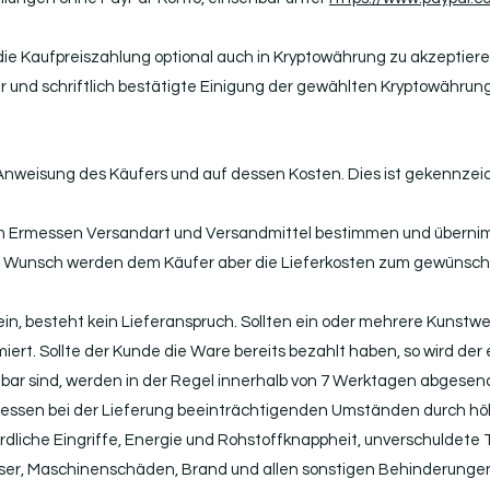
, die Kaufpreiszahlung optional auch in Kryptowährung zu akzeptiere
r und schriftlich bestätigte Einigung der gewählten Kryptowährun
he Anweisung des Käufers und auf dessen Kosten. Dies ist gekennzei
 Ermessen Versandart und Versandmittel bestimmen und übernim
Auf Wunsch werden dem Käufer aber die Lieferkosten zum gewünsch
 sein, besteht kein Lieferanspruch. Sollten ein oder mehrere Kunstwer
iert. Sollte der Kunde die Ware bereits bezahlt haben, so wird de
gbar sind, werden in der Regel innerhalb von 7 Werktagen abgesen
gemessen bei der Lieferung beeinträchtigenden Umständen durch h
ördliche Eingriffe, Energie und Rohstoffknappheit, unverschuldet
er, Maschinenschäden, Brand und allen sonstigen Behinderungen,