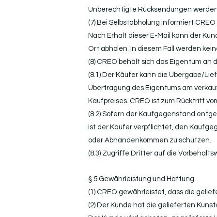
Unberechtigte Rücksendungen werden 
(7) Bei Selbstabholung informiert CREO
Nach Erhalt dieser E-Mail kann der K
Ort abholen. In diesem Fall werden ke
(8) CREO behält sich das Eigentum an d
(8.1) Der Käufer kann die Übergabe/Li
Übertragung des Eigentums am verkauf
Kaufpreises. CREO ist zum Rücktritt vo
(8.2) Sofern der Kaufgegenstand entgeg
ist der Käufer verpflichtet, den Kauf
oder Abhandenkommen zu schützen.
(8.3) Zugriffe Dritter auf die Vorbehal
§ 5 Gewährleistung und Haftung
(1) CREO gewährleistet, dass die gelie
(2) Der Kunde hat die gelieferten Kuns