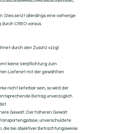
n. Dies setzt allerdings eine vorherige
g durch CREO voraus.
chnet durch den Zusatz »zzgl.
mt keine Verpflichtung zum
ten Lieferort mit der gewählten
ke nicht lieferbar sein, so wird der
r entsprechende Betrag unverzüglich
det.
öhere Gewalt. Der höheren Gewalt
e Transportengpässe, unverschuldete
 die bei objektiver Betrachtungsweise