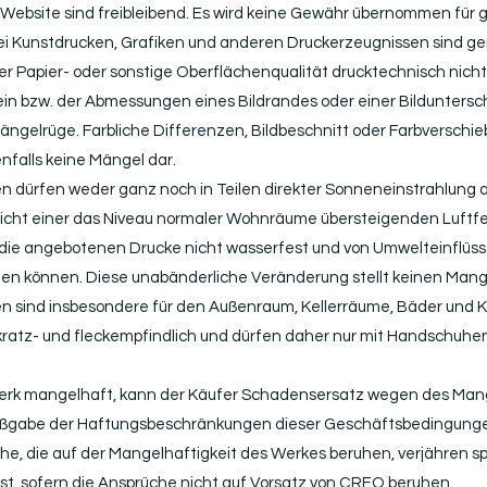
er Website sind freibleibend. Es wird keine Gewähr übernommen fü
ei Kunstdrucken, Grafiken und anderen Druckerzeugnissen sind g
r Papier- oder sonstige Oberflächenqualität drucktechnisch nicht
 bzw. der Abmessungen eines Bildrandes oder einer Bilduntersch
ngelrüge. Farbliche Differenzen, Bildbeschnitt oder Farbverschi
nfalls keine Mängel dar.
n dürfen weder ganz noch in Teilen direkter Sonneneinstrahlung 
cht einer das Niveau normaler Wohnräume übersteigenden Luftfeu
 die angebotenen Drucke nicht wasserfest und von Umwelteinflüs
hen können. Diese unabänderliche Veränderung stellt keinen Mange
n sind insbesondere für den Außenraum, Kellerräume, Bäder und K
ratz- und fleckempfindlich und dürfen daher nur mit Handschuhe
e Werk mangelhaft, kann der Käufer Schadensersatz wegen des Ma
aßgabe der Haftungsbeschränkungen dieser Geschäftsbedingung
he, die auf der Mangelhaftigkeit des Werkes beruhen, verjähren 
st, sofern die Ansprüche nicht auf Vorsatz von CREO beruhen.