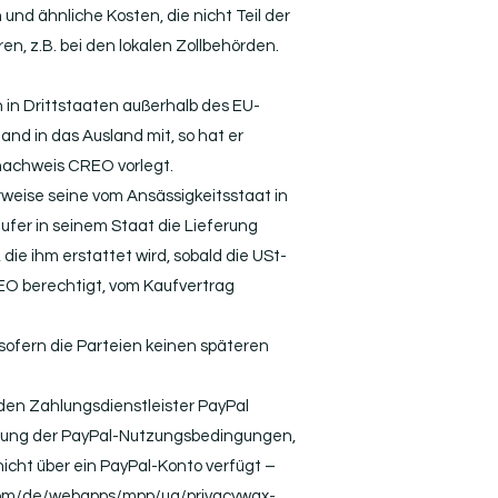
und ähnliche Kosten, die nicht Teil der
, z.B. bei den lokalen Zollbehörden.
n in Drittstaaten außerhalb des EU-
d in das Ausland mit, so hat er
rnachweis CREO vorlegt.
rweise seine vom Ansässigkeitsstaat in
ufer in seinem Staat die Lieferung
die ihm erstattet wird, sobald die USt-
REO berechtigt, vom Kaufvertrag
, sofern die Parteien keinen späteren
 den Zahlungsdienstleister PayPal
 Geltung der PayPal-Nutzungsbedingungen,
nicht über ein PayPal-Konto verfügt –
com/de/webapps/mpp/ua/privacywax-