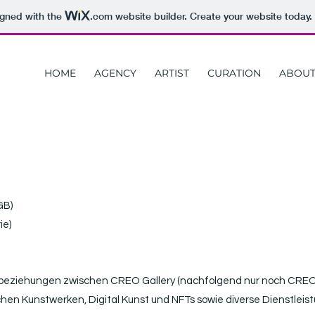
igned with the
.com
website builder. Create your website today.
HOME
AGENCY
ARTIST
CURATION
ABOU
GB)
ie)
tsbeziehungen zwischen CREO Gallery (nachfolgend nur noch CREO)
chen Kunstwerken, Digital Kunst und NFTs sowie diverse Dienstlei