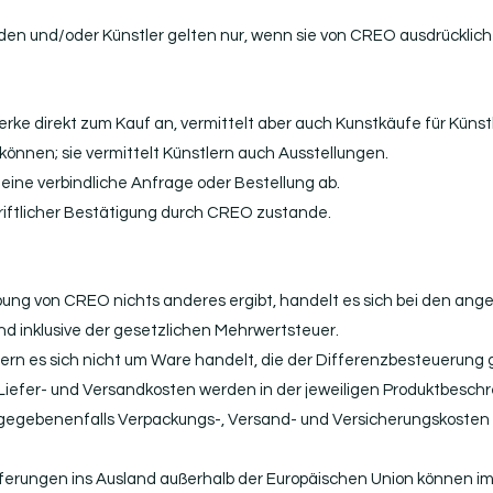
n und/oder Künstler gelten nur, wenn sie von CREO ausdrücklich s
ke direkt zum Kauf an, vermittelt aber auch Kunstkäufe für Künstl
önnen; sie vermittelt Künstlern auch Ausstellungen.
 eine verbindliche Anfrage oder Bestellung ab.
hriftlicher Bestätigung durch CREO zustande.
eibung von CREO nichts anderes ergibt, handelt es sich bei den a
sind inklusive der gesetzlichen Mehrwertsteuer.
ern es sich nicht um Ware handelt, die der Differenzbesteuerung 
Liefer- und Versandkosten werden in der jeweiligen Produktbesc
en gegebenenfalls Verpackungs-, Versand- und Versicherungskosten
ferungen ins Ausland außerhalb der Europäischen Union können im E