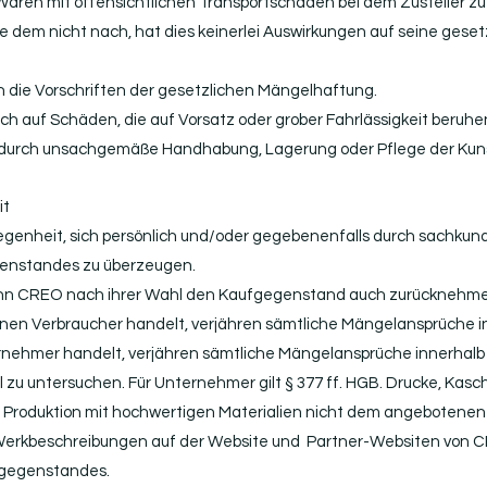
Waren mit offensichtlichen Transportschäden bei dem Zusteller zu
 dem nicht nach, hat dies keinerlei Auswirkungen auf seine geset
en die Vorschriften der gesetzlichen Mängelhaftung.
ch auf Schäden, die auf Vorsatz oder grober Fahrlässigkeit beruhe
ie durch unsachgemäße Handhabung, Lagerung oder Pflege der Ku
it
elegenheit, sich persönlich und/oder gegebenenfalls durch sachku
genstandes zu überzeugen.
, kann CREO nach ihrer Wahl den Kaufgegenstand auch zurücknehme
einen Verbraucher handelt, verjähren sämtliche Mängelansprüche i
nehmer handelt, verjähren sämtliche Mängelansprüche innerhalb 
el zu untersuchen. Für Unternehmer gilt § 377 ff. HGB. Drucke, Ka
er Produktion mit hochwertigen Materialien nicht dem angeboten
erkbeschreibungen auf der Website und Partner-Websiten von CR
fgegenstandes.