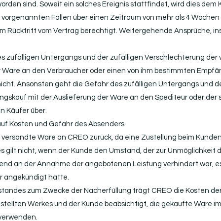
rden sind. Soweit ein solches Ereignis stattfindet, wird dies dem 
den vorgenannten Fällen über einen Zeitraum von mehr als 4 Woche
zum Rücktritt vom Vertrag berechtigt. Weitergehende Ansprüche, 
es zufälligen Untergangs und der zufälligen Verschlechterung der
 Ware an den Verbraucher oder einen von ihm bestimmten Empfäng
 nicht. Ansonsten geht die Gefahr des zufälligen Untergangs und d
gskauf mit der Auslieferung der Ware an den Spediteur oder der
n Käufer über.
uf Kosten und Gefahr des Absenders.
ersandte Ware an CREO zurück, da eine Zustellung beim Kunden n
s gilt nicht, wenn der Kunde den Umstand, der zur Unmöglichkeit d
end an der Annahme der angebotenen Leistung verhindert war, es
r angekündigt hatte.
tandes zum Zwecke der Nacherfüllung trägt CREO die Kosten der 
estellten Werkes und der Kunde beabsichtigt, die gekaufte Ware 
 verwenden.