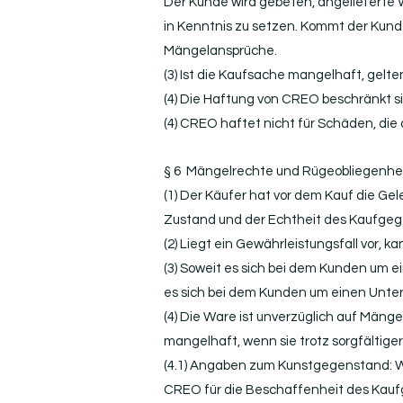
Der Kunde wird gebeten, angelieferte 
in Kenntnis zu setzen. Kommt der Kunde
Mängelansprüche.
(3) Ist die Kaufsache mangelhaft, gelt
(4) Die Haftung von CREO beschränkt si
(4) CREO haftet nicht für Schäden, d
§ 6 Mängelrechte und Rügeobliegenhe
(1) Der Käufer hat vor dem Kauf die G
Zustand und der Echtheit des Kaufge
(2) Liegt ein Gewährleistungsfall vor
(3) Soweit es sich bei dem Kunden um 
es sich bei dem Kunden um einen Unter
(4) Die Ware ist unverzüglich auf Mäng
mangelhaft, wenn sie trotz sorgfältig
(4.1) Angaben zum Kunstgegenstand: W
CREO für die Beschaffenheit des Kau