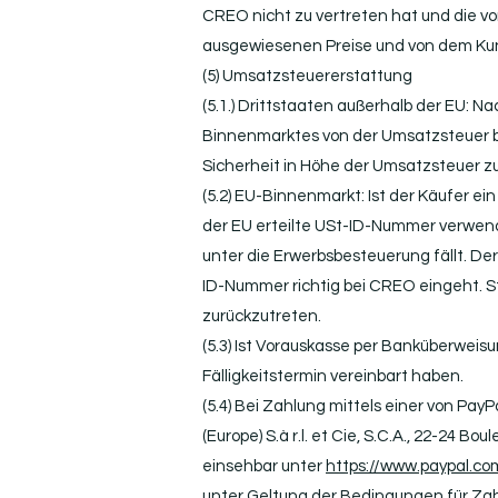
CREO nicht zu vertreten hat und die vom
ausgewiesenen Preise und von dem Kunde
(5) Umsatzsteuererstattung
(5.1.) Drittstaaten außerhalb der EU: 
Binnenmarktes von der Umsatzsteuer be
Sicherheit in Höhe der Umsatzsteuer zu
(5.2) EU-Binnenmarkt: Ist der Käufer e
der EU erteilte USt-ID-Nummer verwende
unter die Erwerbsbesteuerung fällt. Der
ID-Nummer richtig bei CREO eingeht. St
zurückzutreten.
(5.3) Ist Vorauskasse per Banküberweisu
Fälligkeitstermin vereinbart haben.
(5.4) Bei Zahlung mittels einer von Pa
(Europe) S.à r.l. et Cie, S.C.A., 22-24
einsehbar unter
https://www.paypal.c
unter Geltung der Bedingungen für Za